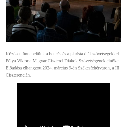
Közösen ünnepeltünk a bencés és a piarista diákszövetségekkel.
Pólya Viktor a Magyar Ciszterci Diákok Szövetségének elnöke.
Előadása elhangzott 2024. március 9-én Székesfehérváron, a III.
Ciszterencián.