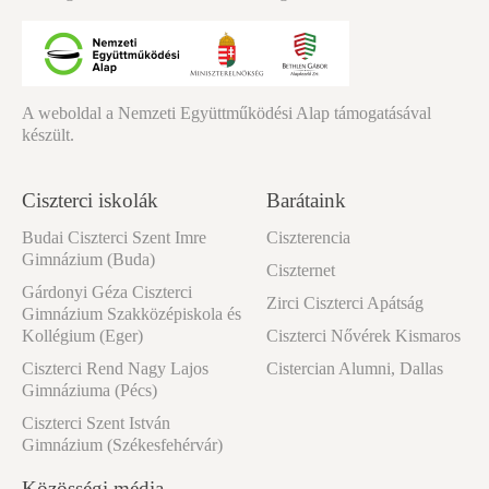
A weboldal a Nemzeti Együttműködési Alap támogatásával
készült.
Ciszterci iskolák
Barátaink
Budai Ciszterci Szent Imre
Ciszterencia
Gimnázium (Buda)
Ciszternet
Gárdonyi Géza Ciszterci
Zirci Ciszterci Apátság
Gimnázium Szakközépiskola és
Kollégium (Eger)
Ciszterci Nővérek Kismaros
Ciszterci Rend Nagy Lajos
Cistercian Alumni, Dallas
Gimnáziuma (Pécs)
Ciszterci Szent István
Gimnázium (Székesfehérvár)
Közösségi média