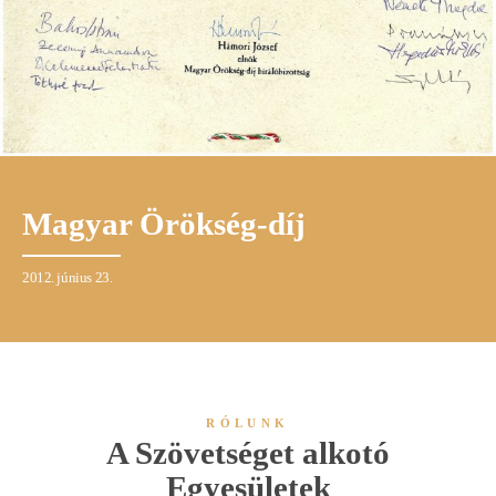
Magyar Örökség-díj
2012. június 23.
RÓLUNK
A Szövetséget alkotó
Egyesületek