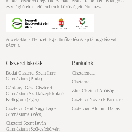
minden ciszterci öregdiák számára, ezáltal felnőttként is lángoló
és világító életet élő emberek közösségeit létrehozva.
A weboldal a Nemzeti Együttműködési Alap támogatásával
készült.
Ciszterci iskolák
Barátaink
Budai Ciszterci Szent Imre
Ciszterencia
Gimnázium (Buda)
Ciszternet
Gárdonyi Géza Ciszterci
Zirci Ciszterci Apátság
Gimnázium Szakközépiskola és
Kollégium (Eger)
Ciszterci Nővérek Kismaros
Ciszterci Rend Nagy Lajos
Cistercian Alumni, Dallas
Gimnáziuma (Pécs)
Ciszterci Szent István
Gimnázium (Székesfehérvár)