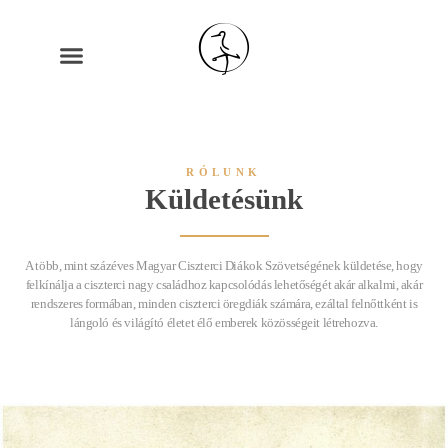
RÓLUNK
Küldetésünk
A több, mint százéves Magyar Ciszterci Diákok Szövetségének küldetése, hogy
felkínálja a ciszterci nagy családhoz kapcsolódás lehetőségét akár alkalmi, akár
rendszeres formában, minden ciszterci öregdiák számára, ezáltal felnőttként is
lángoló és világító életet élő emberek közösségeit létrehozva.