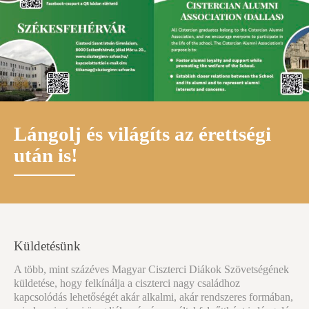
Lángolj és világíts az érettségi
után is!
Küldetésünk
A több, mint százéves Magyar Ciszterci Diákok Szövetségének
küldetése, hogy felkínálja a ciszterci nagy családhoz
kapcsolódás lehetőségét akár alkalmi, akár rendszeres formában,