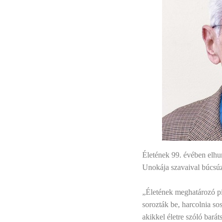
Életének 99. évében elhun
Unokája szavaival búcsú
„Életének meghatározó pi
sorozták be, harcolnia sos
akikkel életre szóló bará