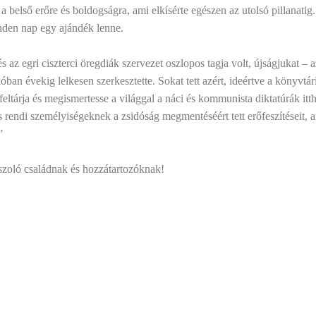
a a belső erőre és boldogságra, ami elkísérte egészen az utolsó pillanati
nden nap egy ajándék lenne.
z egri ciszterci öregdiák szervezet oszlopos tagja volt, újságjukat – a
óban évekig lelkesen szerkesztette. Sokat tett azért, ideértve a könyvtá
feltárja és megismertesse a világgal a náci és kommunista diktatúrák itth
és rendi személyiségeknek a zsidóság megmentéséért tett erőfeszítéseit, a
”
szoló családnak és hozzátartozóknak!