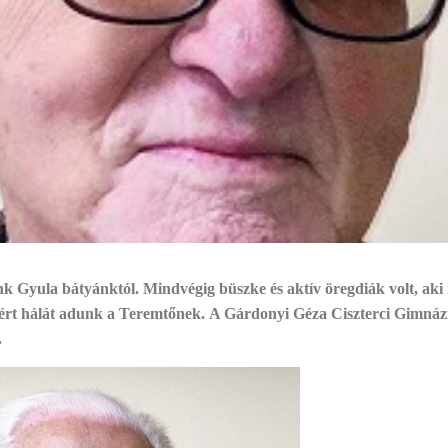
Gyula bátyánktól. Mindvégig büszke és aktív öregdiák volt, aki m
téért hálát adunk a Teremtőnek.
A Gárdonyi Géza Ciszterci Gimnáz
.