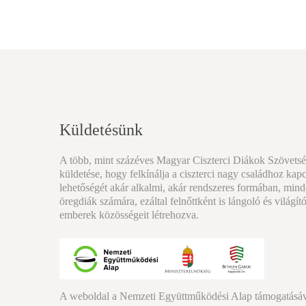
Küldetésünk
A több, mint százéves Magyar Ciszterci Diákok Szövets
küldetése, hogy felkínálja a ciszterci nagy családhoz kap
lehetőségét akár alkalmi, akár rendszeres formában, minde
öregdiák számára, ezáltal felnőttként is lángoló és világító
emberek közösségeit létrehozva.
A weboldal a Nemzeti Együttműködési Alap támogatásáva