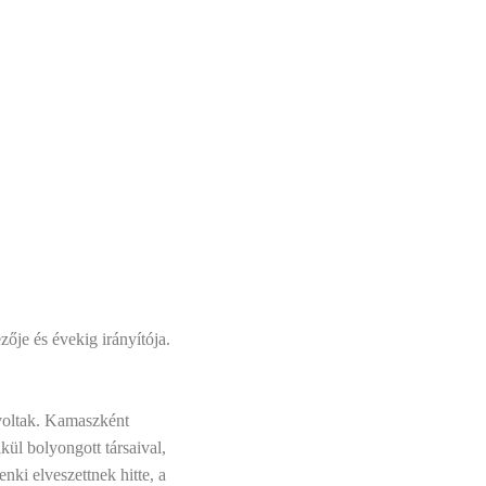
ője és évekig irányítója.
 voltak. Kamaszként
kül bolyongott társaival,
nki elveszettnek hitte, a