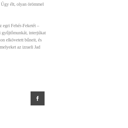
g. Úgy élt, olyan örömmel
z egri Fehér-Feketét –
ri gyűjtőmunkát, interjúkat
on elkövetett bűneit, és
melyeket az izraeli Jad