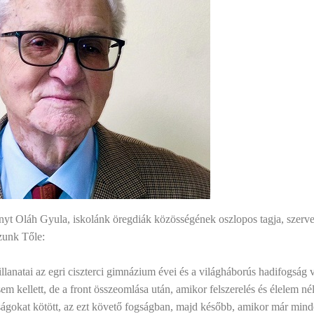
yt Oláh Gyula, iskolánk öregdiák közösségének oszlopos tagja, szervez
zunk Tőle:
llanatai az egri ciszterci gimnázium évei és a világháborús hadifogság
em kellett, de a front összeomlása után, amikor felszerelés és élelem nél
tságokat kötött, az ezt követő fogságban, majd később, amikor már minde