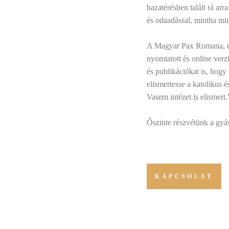
hazatérésben talált rá arr
és odaadással, mintha mi
A Magyar Pax Romana, és a
nyomtatott és online verzi
és publikációkat is, hogy 
elismertesse a katolikus 
Vasem intézet is elismert.
Őszinte részvétünk a gyá
KAPCSOLAT