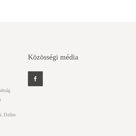
Közösségi média
pátság
k
i, Dallas