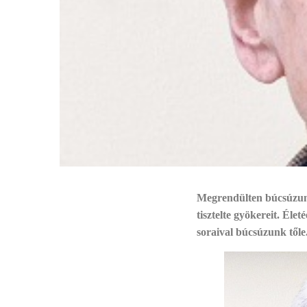
Megrendülten búcsúzunk 
tisztelte gyökereit. Éle
soraival búcsúzunk tőle