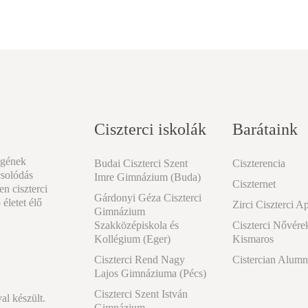
Ciszterci iskolák
Barátaink
égének
Budai Ciszterci Szent
Ciszterencia
csolódás
Imre Gimnázium (Buda)
Ciszternet
n ciszterci
Gárdonyi Géza Ciszterci
 életet élő
Zirci Ciszterci A
Gimnázium
Szakközépiskola és
Ciszterci Nővére
Kollégium (Eger)
Kismaros
Ciszterci Rend Nagy
Cistercian Alumn
Lajos Gimnáziuma (Pécs)
Ciszterci Szent István
l készült.
Gimnázium