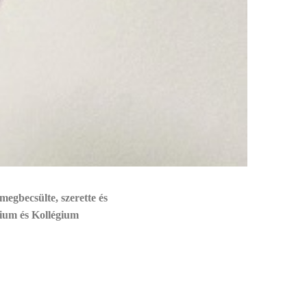
egbecsülte, szerette és
ium és Kollégium