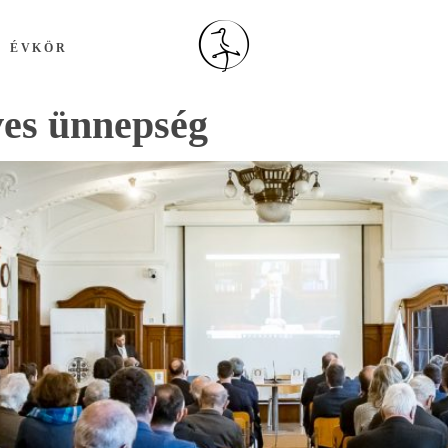
ÉVKÖR
ves ünnepség