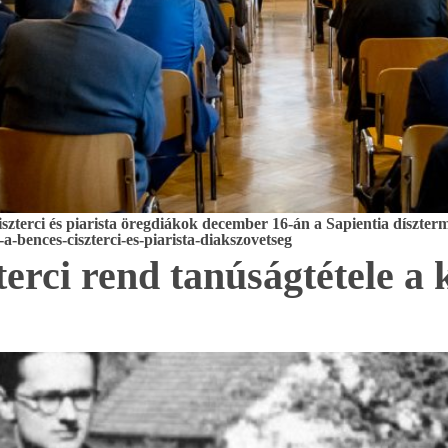
szterci és piarista öregdiákok december 16-án a Sapientia díszte
a-bences-ciszterci-es-piarista-diakszovetseg
zterci rend tanúságtétele