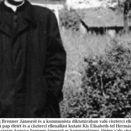
Brenner Jánosról és a kommunista diktatúrában való ciszterci elle
 pap életét és a ciszterci ellenállást kutató Kis Élisabeth-tel Herm
zerzo-konyve-brenner-janosrol-es-kommunizmus-idejen-valo-ciszte