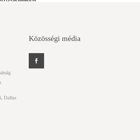
Közösségi média
pátság
k
i, Dallas