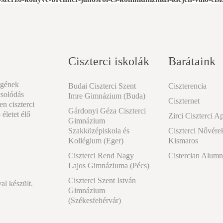
Ciszterci iskolák
Barátaink
égének
Budai Ciszterci Szent
Ciszterencia
csolódás
Imre Gimnázium (Buda)
Ciszternet
n ciszterci
Gárdonyi Géza Ciszterci
 életet élő
Zirci Ciszterci A
Gimnázium
Szakközépiskola és
Ciszterci Nővére
Kollégium (Eger)
Kismaros
Ciszterci Rend Nagy
Cistercian Alumn
Lajos Gimnáziuma (Pécs)
Ciszterci Szent István
l készült.
Gimnázium
(Székesfehérvár)