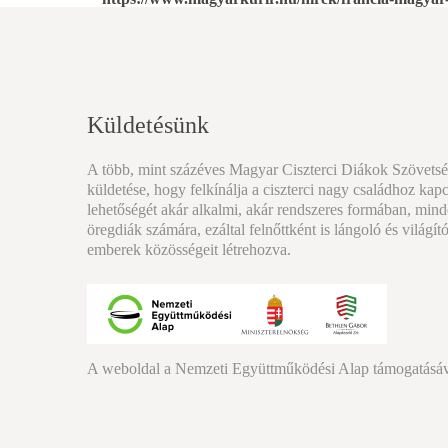
Küldetésünk
A több, mint százéves Magyar Ciszterci Diákok Szövets
küldetése, hogy felkínálja a ciszterci nagy családhoz kap
lehetőségét akár alkalmi, akár rendszeres formában, minde
öregdiák számára, ezáltal felnőttként is lángoló és világító
emberek közösségeit létrehozva.
A weboldal a Nemzeti Együttműködési Alap támogatásáva