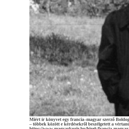
Miért ír könyvet egy francia–magyar szerző Boldog 
– többek között e kérdésekről beszélgetett a vértanú
https://www.magyarkurir.hu/hirek/francia-magyar-s