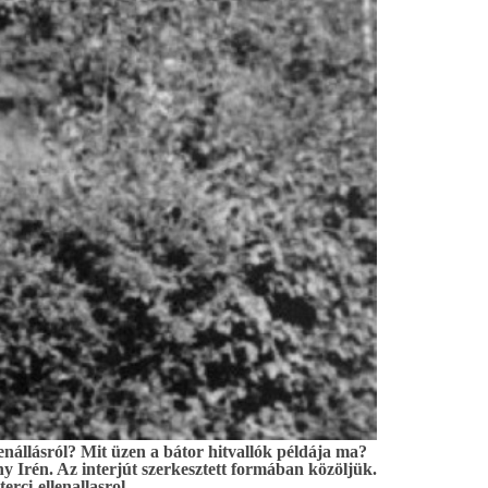
nállásról? Mit üzen a bátor hitvallók példája ma?
ány Irén. Az interjút szerkesztett formában közöljük.
rci-ellenallasrol